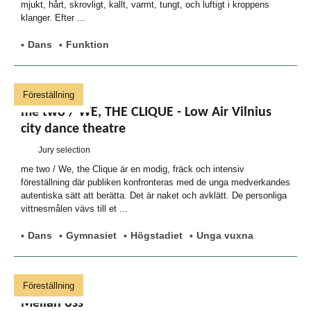
mjukt, hårt, skrovligt, kallt, varmt, tungt, och luftigt i kroppens
klanger. Efter ...
Dans
Funktion
Föreställning
me two / WE, THE CLIQUE - Low Air Vilnius
city dance theatre
Jury selection
me two / We, the Clique är en modig, fräck och intensiv
föreställning där publiken konfronteras med de unga medverkandes
autentiska sätt att berätta. Det är naket och avklätt. De personliga
vittnesmålen vävs till et ...
Dans
Gymnasiet
Högstadiet
Unga vuxna
Föreställning
Mellan oss