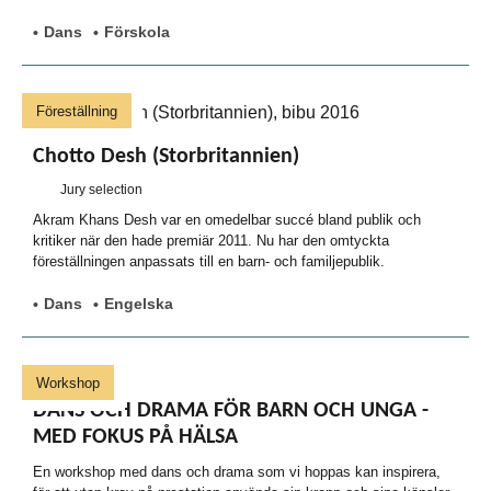
Dans
Förskola
Föreställning
Chotto Desh (Storbritannien)
Jury selection
Akram Khans Desh var en omedelbar succé bland publik och
kritiker när den hade premiär 2011. Nu har den omtyckta
föreställningen anpassats till en barn- och familjepublik.
Dans
Engelska
Workshop
DANS OCH DRAMA FÖR BARN OCH UNGA -
MED FOKUS PÅ HÄLSA
En workshop med dans och drama som vi hoppas kan inspirera,