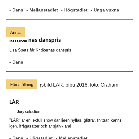
Dans
Mellanstadiet
Högstadiet
Unga vuxna
Annat
Kritikernas danspris
Lisa Spets får Kritikernas danspris
Dans
Föreställning
LÅR
Jury selection
"LÅR" är en lekfull show där låren hyllas, glittrar, fnittrar, känns
igen, ifrågasätter och är självklara!
Dans
Högstadiet
Mellanstadiet