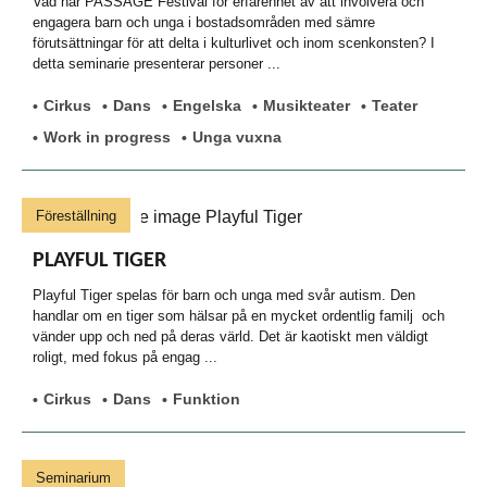
Vad har PASSAGE Festival för erfarenhet av att involvera och
engagera barn och unga i bostadsområden med sämre
förutsättningar för att delta i kulturlivet och inom scenkonsten? I
detta seminarie presenterar personer ...
Cirkus
Dans
Engelska
Musikteater
Teater
Work in progress
Unga vuxna
Föreställning
PLAYFUL TIGER
Playful Tiger spelas för barn och unga med svår autism. Den
handlar om en tiger som hälsar på en mycket ordentlig familj och
vänder upp och ned på deras värld. Det är kaotiskt men väldigt
roligt, med fokus på engag ...
Cirkus
Dans
Funktion
Seminarium