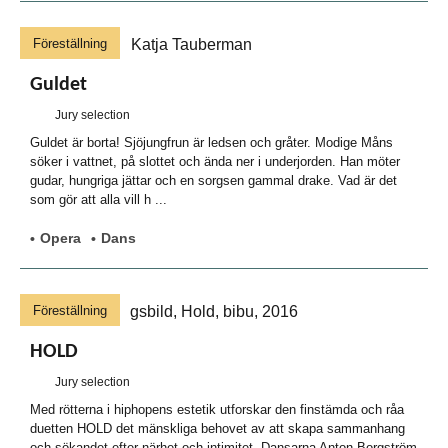
Föreställning
Guldet
Jury selection
Guldet är borta! Sjöjungfrun är ledsen och gråter. Modige Måns
söker i vattnet, på slottet och ända ner i underjorden. Han möter
gudar, hungriga jättar och en sorgsen gammal drake. Vad är det
som gör att alla vill h ...
Opera
Dans
Föreställning
HOLD
Jury selection
Med rötterna i hiphopens estetik utforskar den finstämda och råa
duetten HOLD det mänskliga behovet av att skapa sammanhang
och sökandet efter närhet och intimitet. Dansarna Anton Borgström