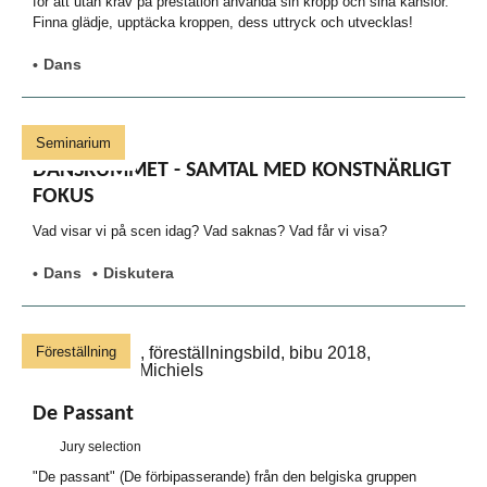
för att utan krav på prestation använda sin kropp och sina känslor.
Finna glädje, upptäcka kroppen, dess uttryck och utvecklas!
Dans
Seminarium
DANSRUMMET - SAMTAL MED KONSTNÄRLIGT
FOKUS
Vad visar vi på scen idag? Vad saknas? Vad får vi visa?
Dans
Diskutera
Föreställning
De Passant
Jury selection
"De passant" (De förbipasserande) från den belgiska gruppen