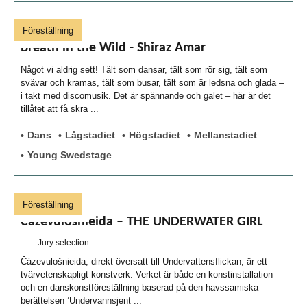
Föreställning
Breath in the Wild - Shiraz Amar
Något vi aldrig sett! Tält som dansar, tält som rör sig, tält som
svävar och kramas, tält som busar, tält som är ledsna och glada –
i takt med discomusik. Det är spännande och galet – här är det
tillåtet att få skra ...
Dans
Lågstadiet
Högstadiet
Mellanstadiet
Young Swedstage
Föreställning
Čázevulošnieida – THE UNDERWATER GIRL
Jury selection
Čázevulošnieida, direkt översatt till Undervattensflickan, är ett
tvärvetenskapligt konstverk. Verket är både en konstinstallation
och en danskonstföreställning baserad på den havssamiska
berättelsen ’Undervannsjent ...