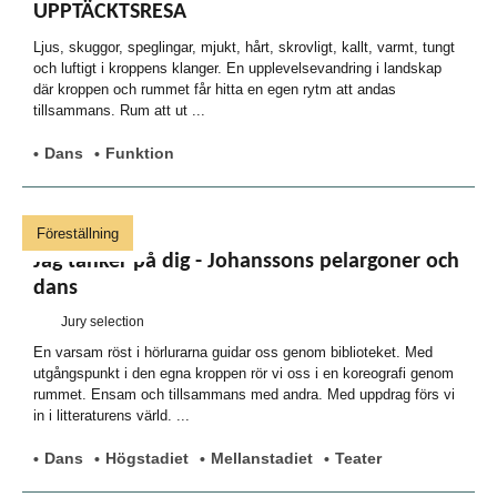
UPPTÄCKTSRESA
Ljus, skuggor, speglingar, mjukt, hårt, skrovligt, kallt, varmt, tungt
och luftigt i kroppens klanger. En upplevelsevandring i landskap
där kroppen och rummet får hitta en egen rytm att andas
tillsammans. Rum att ut ...
Dans
Funktion
Föreställning
Jag tänker på dig - Johanssons pelargoner och
dans
Jury selection
En varsam röst i hörlurarna guidar oss genom biblioteket. Med
utgångspunkt i den egna kroppen rör vi oss i en koreografi genom
rummet. Ensam och tillsammans med andra. Med uppdrag förs vi
in i litteraturens värld. ...
Dans
Högstadiet
Mellanstadiet
Teater