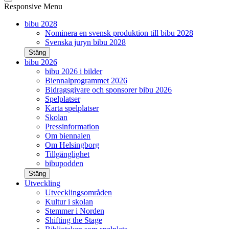
Responsive Menu
bibu 2028
Nominera en svensk produktion till bibu 2028
Svenska juryn bibu 2028
Stäng
bibu 2026
bibu 2026 i bilder
Biennalprogrammet 2026
Bidragsgivare och sponsorer bibu 2026
Spelplatser
Karta spelplatser
Skolan
Pressinformation
Om biennalen
Om Helsingborg
Tillgänglighet
bibupodden
Stäng
Utveckling
Utvecklingsområden
Kultur i skolan
Stemmer i Norden
Shifting the Stage