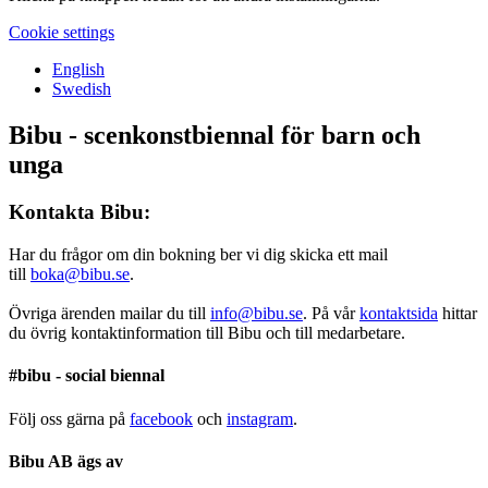
Cookie settings
English
Swedish
Bibu - scenkonstbiennal för barn och
unga
Kontakta Bibu:
Har du frågor om din bokning ber vi dig skicka ett mail
till
boka@bibu.se
.
Övriga ärenden mailar du till
info@bibu.se
. På vår
kontaktsida
hittar
du övrig kontaktinformation till Bibu och till medarbetare.
#bibu - social biennal
Följ oss gärna på
facebook
och
instagram
.
Bibu AB ägs av