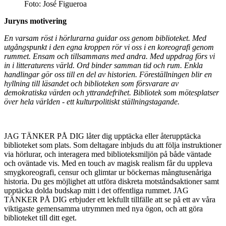
Foto: José Figueroa
Juryns motivering
En varsam röst i hörlurarna guidar oss genom biblioteket. Med
utgångspunkt i den egna kroppen rör vi oss i en koreografi genom
rummet. Ensam och tillsammans med andra. Med uppdrag förs vi
in i litteraturens värld. Ord binder samman tid och rum. Enkla
handlingar gör oss till en del av historien. Föreställningen blir en
hyllning till läsandet och biblioteken som försvarare av
demokratiska värden och yttrandefrihet. Bibliotek som mötesplatser
över hela världen - ett kulturpolitiskt ställningstagande.
JAG TÄNKER PÅ DIG låter dig upptäcka eller återupptäcka
biblioteket som plats. Som deltagare inbjuds du att följa instruktioner
via hörlurar, och interagera med biblioteksmiljön på både väntade
och oväntade vis. Med en touch av magisk realism får du uppleva
smygkoreografi, censur och glimtar ur böckernas mångtusenåriga
historia. Du ges möjlighet att utföra diskreta motståndsaktioner samt
upptäcka dolda budskap mitt i det offentliga rummet. JAG
TÄNKER PÅ DIG erbjuder ett lekfullt tillfälle att se på ett av våra
viktigaste gemensamma utrymmen med nya ögon, och att göra
biblioteket till ditt eget.