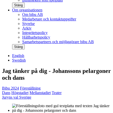
Biblioteken som spelplats
Stäng
Om organisationen
Om bibu AB
Medarbetare och kontaktuppgifter
Styrelse
Arkiv
Integritetspolicy
Hållbarhetspolicy
Samarbetspartners och möjliggörare bibu AB
Stäng
English
Swedish
Jag tänker på dig - Johanssons pelargoner
och dans
Bibu 2024
Föreställning
Dans
Högstadiet
Mellanstadiet
Teater
Juryns val Sverige