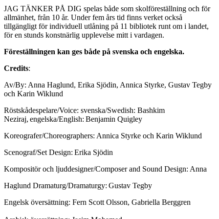
JAG TÄNKER PÅ DIG spelas både som skolföreställning och för
allmänhet, från 10 år. Under fem års tid finns verket också
tillgängligt för individuell utlåning på 11 bibliotek runt om i landet,
för en stunds konstnärlig upplevelse mitt i vardagen.
Föreställningen kan ges både på svenska och engelska.
Credits
:
Av/By: Anna Haglund, Erika Sjödin, Annica Styrke, Gustav Tegby
och Karin Wiklund
Röstskådespelare/Voice: svenska/Swedish: Bashkim
Neziraj, engelska/English: Benjamin Quigley
Koreografer/Choreographers: Annica Styrke och Karin Wiklund
Scenograf/Set Design: Erika Sjödin
Kompositör och ljuddesigner/Composer and Sound Design: Anna
Haglund Dramaturg/Dramaturgy: Gustav Tegby
Engelsk översättning: Fern Scott Olsson, Gabriella Berggren