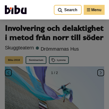
Go to main content
Search
Menu
Involvering och delaktighet
i metod från norr till söder
Skuggteatern
Drömmarnas Hus
Bibu 2018
Seminarium
Lyssna
1
/ 2