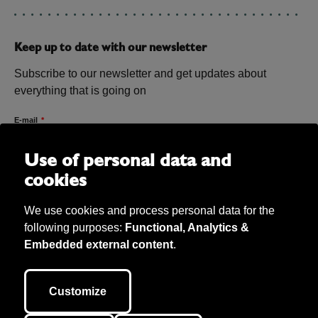
Keep up to date with our newsletter
Subscribe to our newsletter and get updates about
everything that is going on
E-mail
Use of personal data and
cookies
We use cookies and process personal data for the
following purposes:
Functional, Analytics &
Embedded external content
.
Bibu AB Copyright 2026. Bibu owns all material on the site unless
otherwise stated. We take care of personal data (according to GDPR) and
Customize
our cookie policy. This site is developed by
040.se
.