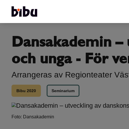
Dansakademin – u
och unga - För ve
Arrangeras av Regionteater Vä
Bibu 2020
Seminarium
Foto: Dansakademin