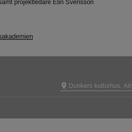
amt projektledare Elin Svensson
nsakademien
Dunkers kulturhus, Atr