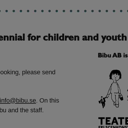
ennial for children and youth
Bibu AB i
booking, please send
info@bibu.se
. On this
bu and the staff.