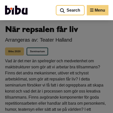
Go to main content
Search
Menu
När repsalen får liv
Arrangeras av: Teater Halland
Bibu 2020
Seminarium
Vad är det mer än spelregler och medvetenhet om
maktstrukturer som gör att vi arbetar bra tillsammans?
Finns det andra mekanismer, utöver ett schysst
arbetsklimat, som gör att repsalen får liv? I detta
seminarium försöker vi få fatt i det ogreppbara att skapa
konst och vad det är i processen som gör oss kreativa
tillsammans. Finns avgörande komponenter för goda
repetitionsarbeten eller handlar allt bara om personkemi,
humor, teatersyn eller sätt att se på världen? I ett