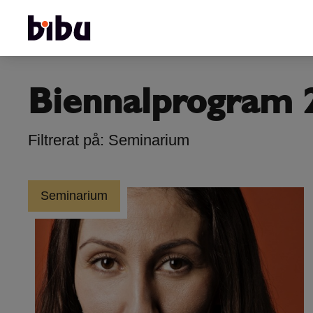
Biennalprogram 
Filtrerat på: Seminarium
Seminarium