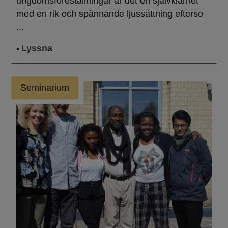
ungdomsföreställningar är det en självklarhet
med en rik och spännande ljussättning efterso
...
Lyssna
Seminarium