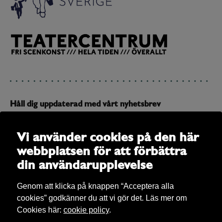
Håll dig uppdaterad med vårt nyhetsbrev
Prenumerera på vårt nyhetsbrev och få uppdateringar om
allt som är på gång
Vi använder cookies på den här
webbplatsen för att förbättra
E-post
din användarupplevelse
Genom att klicka på knappen “Acceptera alla
cookies” godkänner du att vi gör det. Läs mer om
Cookies här:
cookie policy
.