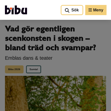
Gå till huvudinnehållet
Sök
Meny
Vad gör egentligen
scenkonsten i skogen –
bland träd och svampar?
Emblas dans & teater
Bibu 2026
Samtal