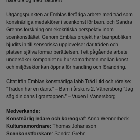
nära dialog med naturen?
Utgångspunkten är Emblas fleråriga arbete med träd som
konstnärliga medaktörer i scenkonst för barn, och Sandra
Grehns forskning om ekokritiska perspektiv inom
scenkonstfältet. Genom Emblas projekt har barnpubliken
bjudits in till sensoriska upplevelser där träden och
platsen själva formar berättelsen. I ett pågående arbete
undersöker kompaniet nu hur samarbeten mellan konst
och miljösektor kan öppna för handling och förändring.
Citat från Emblas konstnärliga labb Träd i tid och rörelse:
”Träden har en dans.” – Barn i årskurs 2, Vänersborg ”Jag
såg din dans i grantoppen.” – Vuxen i Vänersborg
Medverkande:
Konstnärlig ledare och koreograf:
Anna Wennerbeck
Kultursamordnare:
Thomas Johansson
Scenkonstforskare:
Sandra Grehn