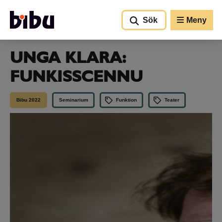
Gå till huvudinnehållet
Sök
Meny
UNGA KLARA:
FUNKISSCENNU
Bibu 2022
Seminarium
Funktion
Teater