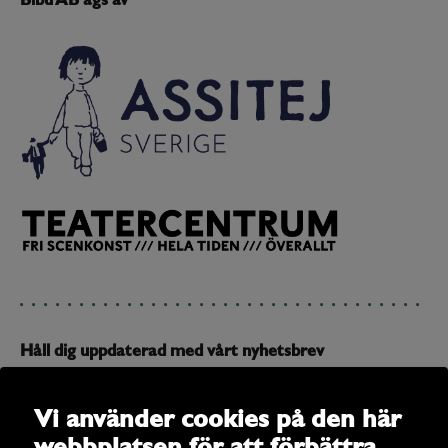
Bibu AB ägs av
Håll dig uppdaterad med vårt nyhetsbrev
Prenumerera på vårt nyhetsbrev och få uppdateringar om
allt som är på gång
Vi använder cookies på den här