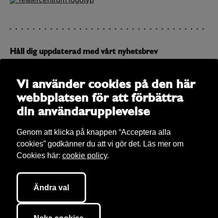
Håll dig uppdaterad med vårt nyhetsbrev
Prenumerera på vårt nyhetsbrev och få uppdateringar om
allt som är på gång
Vi använder cookies på den här
webbplatsen för att förbättra
E-post
din användarupplevelse
Genom att klicka på knappen “Acceptera alla
cookies” godkänner du att vi gör det. Läs mer om
Cookies här:
cookie policy
.
Ändra val
Bibu AB Copyright 2026. Bibu äger rättigheter till allt material på sajten om
inget annat anges. Vi tar hand om
personuppgifter
(enligt GDPR) och här