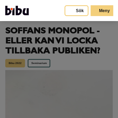
Gå till huvudinnehållet
Sök
Meny
SOFFANS MONOPOL -
ELLER KAN VI LOCKA
TILLBAKA PUBLIKEN?
Bibu 2022
Seminarium