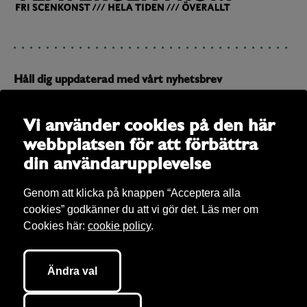
Håll dig uppdaterad med vårt nyhetsbrev
Prenumerera på vårt nyhetsbrev och få uppdateringar om
allt som är på gång
Vi använder cookies på den här
webbplatsen för att förbättra
E-post
din användarupplevelse
Genom att klicka på knappen “Acceptera alla
cookies” godkänner du att vi gör det. Läs mer om
Cookies här:
cookie policy
.
Ändra val
Bibu AB Copyright 2026. Bibu äger rättigheter till allt material på sajten om