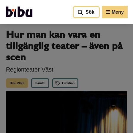
Gå till huvudinnehållet
Sök
Meny
Hur man kan vara en
tillgänglig teater – även på
scen
Regionteater Väst
Bibu 2026
Samtal
Funktion