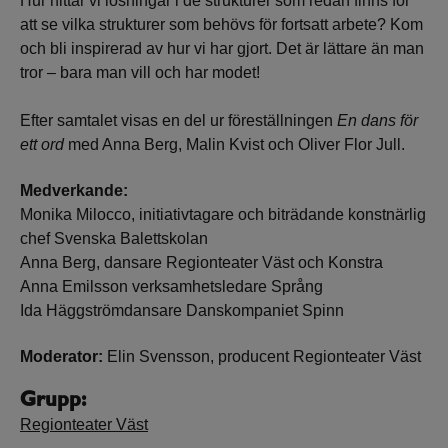
Hur hittar vi lösningar i de strukturer som redan finns för
att se vilka strukturer som behövs för fortsatt arbete? Kom
och bli inspirerad av hur vi har gjort. Det är lättare än man
tror – bara man vill och har modet!
Efter samtalet visas en del ur föreställningen
En dans för
ett ord
med Anna Berg, Malin Kvist och Oliver Flor Jull.
Medverkande:
Monika Milocco, initiativtagare och biträdande konstnärlig
chef Svenska Balettskolan
Anna Berg, dansare Regionteater Väst och Konstra
Anna Emilsson verksamhetsledare Språng
Ida Häggströmdansare Danskompaniet Spinn
Moderator:
Elin Svensson, producent Regionteater Väst
Grupp:
Regionteater Väst