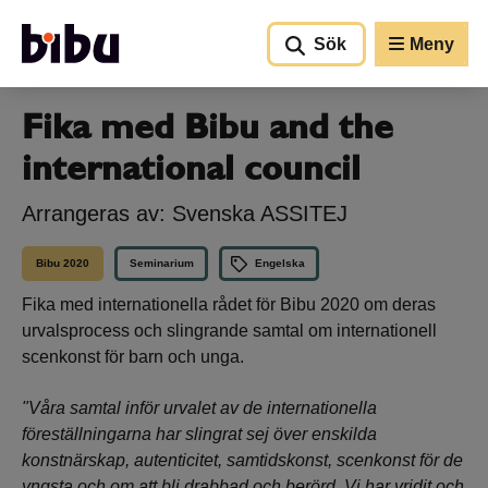
Gå till huvudinnehållet
Sök
Meny
Fika med Bibu and the
international council
Arrangeras av: Svenska ASSITEJ
Bibu 2020
Seminarium
Engelska
Fika med internationella rådet för Bibu 2020 om deras
urvalsprocess och slingrande samtal om internationell
scenkonst för barn och unga.
"Våra samtal inför urvalet av de internationella
föreställningarna har slingrat sej över enskilda
konstnärskap, autenticitet, samtidskonst, scenkonst för de
yngsta och om att bli drabbad och berörd. Vi har vridit och