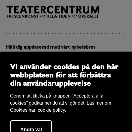
Håll dig uppdaterad med vårt nyhetsbrev
Prenumerera på vårt nyhetsbrev och få uppdateringar om
allt som är på gång
Vi använder cookies på den här
webbplatsen för att förbättra
E-post
din användarupplevelse
Genom att klicka på knappen “Acceptera alla
cookies” godkänner du att vi gör det. Läs mer om
Cookies här:
cookie policy
.
Ändra val